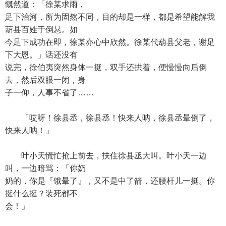
慨然道：「徐某求雨，
足下治河，所为固然不同，目的却是一样，都是希望能解我
葫县百姓于倒悬。如
今足下成功在即，徐某亦心中欣然。徐某代葫县父老，谢足
下大恩。」话还没有
说完，徐伯夷突然身体一挺，双手还拱着，便慢慢向后倒
去，然后双眼一闭，身
子一仰，人事不省了……
「哎呀！徐县丞，徐县丞！快来人呐，徐县丞晕倒了，
快来人呐！」
叶小天慌忙抢上前去，扶住徐县丞大叫。叶小天一边
叫，一边暗骂：「你奶
奶的，你是『饿晕了』，又不是中了箭，还腰杆儿一挺。你
挺什么挺？装死都不
会！」