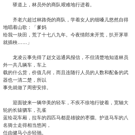
驿道上，林员外的商队艰难地行进着。
齐老六超过林路尧的商队，学着女人的细嗓儿悠然自得
地唱着山歌：「爹妈
给我一块田，荒了十七八九年。今夜情郎来开荒，扒开茅草
就插秧……」
龙凌云事先得了赵文远通风报信，不但清楚地知道林员
外一共几辆车，车上
载的什么货，价值几何，而且连随行人员的人数和配备的武
器也一清二楚，所以
事先就做了周密安排。
迎面驶来一辆华美的轻车，不疾不徐地行驶着，宽轴大
轮的长辕驷车，孔雀
蓝绘花车厢，拉车的四匹马都是雄骏的枣骝。护送马车的八
名骑士走得相当悠闲，
任由健马小步轻驰。