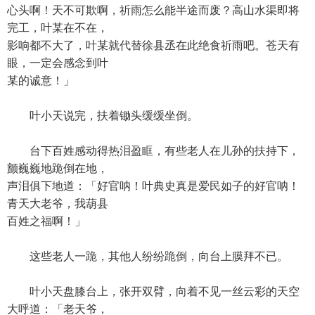
心头啊！天不可欺啊，祈雨怎么能半途而废？高山水渠即将
完工，叶某在不在，
影响都不大了，叶某就代替徐县丞在此绝食祈雨吧。苍天有
眼，一定会感念到叶
某的诚意！」
叶小天说完，扶着锄头缓缓坐倒。
台下百姓感动得热泪盈眶，有些老人在儿孙的扶持下，
颤巍巍地跪倒在地，
声泪俱下地道：「好官呐！叶典史真是爱民如子的好官呐！
青天大老爷，我葫县
百姓之福啊！」
这些老人一跪，其他人纷纷跪倒，向台上膜拜不已。
叶小天盘膝台上，张开双臂，向着不见一丝云彩的天空
大呼道：「老天爷，