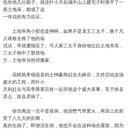
也给他几分面子。就连叶小天在城中山上建宅子时推平了一
座土地庙，都成了这
一传说的有力佐证。
土地爷再小那也是神呐，如果不是龙王三太子，换个凡
人谁敢去推了他的庙
试试，早就遭报应了。可人家三太子身份地位比土地爷高，
三太子相中了那块地
方，土地爷当然得搬家。
花晴风率领葫县的士绅豪商赶去大峡谷，主持启动这场
盛大的工程，而叶小
天则赶去与高李两寨百姓一起庆祝这个盛大喜事。至于徐县
丞么，徐县丞病了。
徐伯夷这一次不是装病，他连憋气带窝火，再加上此前
受了八九天的折腾，
真的生病了。即便没生病，他也不会在这种场合露面，因为