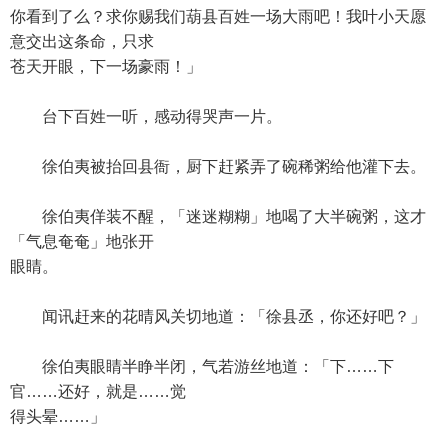
你看到了么？求你赐我们葫县百姓一场大雨吧！我叶小天愿
意交出这条命，只求
苍天开眼，下一场豪雨！」
台下百姓一听，感动得哭声一片。
徐伯夷被抬回县衙，厨下赶紧弄了碗稀粥给他灌下去。
徐伯夷佯装不醒，「迷迷糊糊」地喝了大半碗粥，这才
「气息奄奄」地张开
眼睛。
闻讯赶来的花晴风关切地道：「徐县丞，你还好吧？」
徐伯夷眼睛半睁半闭，气若游丝地道：「下……下
官……还好，就是……觉
得头晕……」