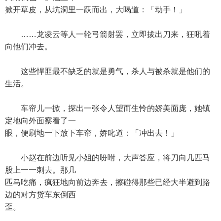
掀开草皮，从坑洞里一跃而出，大喝道：「动手！」
……龙凌云等人一轮弓箭射罢，立即拔出刀来，狂吼着
向他们冲去。
这些悍匪最不缺乏的就是勇气，杀人与被杀就是他们的
生活。
车帘儿一掀，探出一张令人望而生怜的娇美面庞，她镇
定地向外面察看了一
眼，便刷地一下放下车帘，娇叱道：「冲出去！」
小赵在前边听见小姐的吩咐，大声答应，将刀向几匹马
股上一一刺去。那几
匹马吃痛，疯狂地向前边奔去，擦碰得那些已经大半避到路
边的对方货车东倒西
歪。