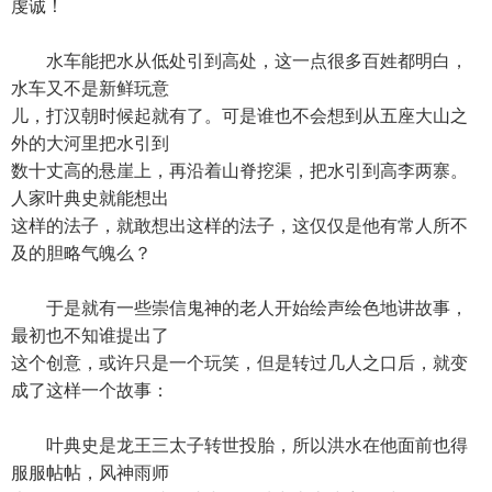
虔诚！
水车能把水从低处引到高处，这一点很多百姓都明白，
水车又不是新鲜玩意
儿，打汉朝时候起就有了。可是谁也不会想到从五座大山之
外的大河里把水引到
数十丈高的悬崖上，再沿着山脊挖渠，把水引到高李两寨。
人家叶典史就能想出
这样的法子，就敢想出这样的法子，这仅仅是他有常人所不
及的胆略气魄么？
于是就有一些崇信鬼神的老人开始绘声绘色地讲故事，
最初也不知谁提出了
这个创意，或许只是一个玩笑，但是转过几人之口后，就变
成了这样一个故事：
叶典史是龙王三太子转世投胎，所以洪水在他面前也得
服服帖帖，风神雨师