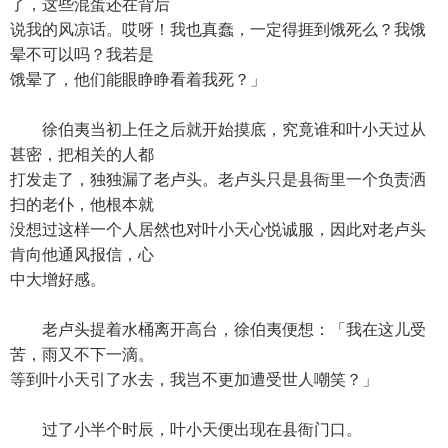
了，这些混蛋还在背后
说我的风凉话。哎呀！我也真蠢，一定得捱到饿死么？我饿
晕不可以吗？我若是
饿晕了，他们能眼睁睁看着我死？」
徐伯夷当初上任之后就开始摸底，究竟谁和叶小天过从
甚密，把相关的人都
打发走了，独独漏了老卢头。老卢头只是县衙里一个负责洒
扫的老仆，他根本就
没想过这样一个人居然也对叶小天心悦诚服，因此对老卢头
肯向他通风报信，心
中大增好感。
老卢头提着水桶离开高台，徐伯夷便想：「我在这儿受
苦，雨又不下一滴。
等到叶小天引了水去，我岂不更加遭受世人嘲笑？」
过了小半个时辰，叶小天便出现在县衙门口。