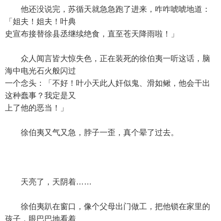
他还没说完，苏循天就急急跑了进来，咋咋唬唬地道：
「姐夫！姐夫！叶典
史宣布接替徐县丞继续绝食，直至苍天降雨啦！」
众人闻言皆大惊失色，正在装死的徐伯夷一听这话，脑
海中电光石火般闪过
一个念头：「不好！叶小天此人奸似鬼、滑如鳅，他会干出
这种蠢事？我定是又
上了他的恶当！」
徐伯夷又气又急，脖子一歪，真个晕了过去。
天亮了，天阴着……
徐伯夷趴在窗口，像个父母出门做工，把他锁在家里的
孩子，眼巴巴地看着