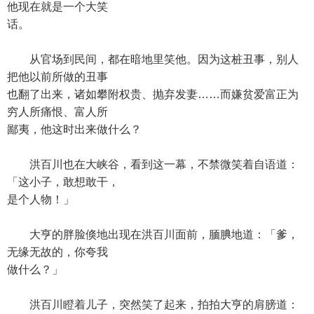
他现在就是一个大笑
话。
从官场到民间，都在暗地里笑他。因为这桩丑事，别人
把他以前所做的丑事
也翻了出来，诸如攀附权贵、抛弃发妻……而嫌贫爱富正为
穷人所痛恨、富人所
鄙夷，他这时出来做什么？
洪百川也在大峡谷，看到这一幕，不禁微笑着自语道：
「这小子，敢想敢干，
是个人物！」
大亨的胖脸倏地出现在洪百川面前，腼腆地道：「爹，
无缘无故的，你夸我
做什么？」
洪百川瞪着儿子，突然笑了起来，拍拍大亨的肩膀道：