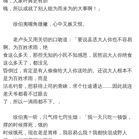
嗨，人家叶典史有胆
魄，所以成就了别人能为而未为的大事啊！」
徐伯夷嘴角微撇，心中又嫉又恨。
老卢头又用关切的口吻道：「要说县丞大人你也不容易
啊。为百姓求雨，绝
食这么多天，那些无知的小民不知感恩，居然说大人你绝食
这么多天了，都没见
昏倒过，肯定是有人偷偷给大人你送吃的。还说大人根本不
是为百姓求雨，而是
沽名钓誉，想获得上司的青睐，求个仕途通达……因此就连
老天爷都看不过眼去
了，所以一滴雨都不下。」
徐伯夷一听，只气得七窍生烟：「我一天只吃一顿饭，
撑的时候撑死，饿的
时候饿死，现在老是胃疼，我容易么我？我都快混成野人