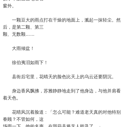
窗外。
一颗豆大的雨点打在干燥的地面上，溅起一抹轻尘。然
后，是第二颗、第三
颗、无数颗……
大雨倾盆！
徐伯夷泪如雨下！
县衙后宅里，花晴天的脸色比天上的乌云还要阴沉。
身边香风飘拂，苏雅静静地走到了他身边，与他并肩看
着天色。
花晴风沉着脸道：「怎么可能？难道老天真的对他特别
眷顾？不管如何，这
场雨一下，他的名声，在我葫县将无人能及了。」