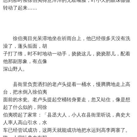
想到那时候徐伯夷得意洋洋的无耻嘴脸，叶小天的眼珠微微
转动了起来……
徐伯夷目光呆滞地坐在祈雨台上，他已经很多天没有洗
澡了，蓬头垢面，胡
子打了绺，时不时地动一动手，挠挠这儿，挠挠那儿，配着
他那副形象，有点像
深山野人。
县衙里负责洒扫的老卢头提着一桶水，慢腾腾地走上高
台，把水倒入徐伯夷
面前的水瓮。老卢头提起空桶转身要走，忽又站住，像是想
起了什么似的，同徐
伯夷唠起了家常：「县丞大人，小人在县衙里听说，典史大
人率人高山引水，水
车已经尝试成功，这两天就能成功地把水运到高李两寨了。