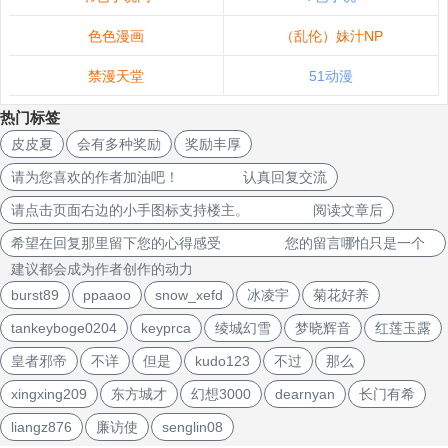
色色漫画
（乱伦）妹汁NP
禁漫天堂
51动漫
热门标签
皮皮夏
会有多种奖励
奖励丰厚
请为您喜欢的作者加油吧！ 认真回复交流
请点击页面右边的小手图标支持楼主。 阅读文章后
希望在回复那里留下您的心得感受 您的留言哪怕只是一个
建议都会成为作者创作的动力
burst89
ppaaoo
snow_xefd
冰凌宇
菊花好养
tankeyboge0204
keyprca
绫城幻雪
梦晓辉音
红莲玉露
皇者邪帝
不详
但是
kudo123
不过
那么
xingxing209
东方城才
幻想3000
dearnyan
长门有希
liangz876
廉访使
senglin08