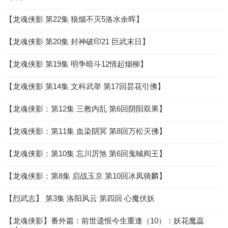
【龙魂侠影 第22集 狼烟不灭5洛水余晖】
【龙魂侠影 第20集 封神破印21 巨武末日】
【龙魂侠影 第19集 明争暗斗12情起烟柳】
【龙魂侠影 第14集 文科武举 第17回昙花引佛】
【龙魂侠影：第12集 三教内乱 第6回阴阳双果】
【龙魂侠影：第11集 血染阴冥 第8回万松灭佛】
【龙魂侠影：第10集 忘川厉煞 第6回鬼蜮阎王】
【龙魂侠影：第8集 启战玉京 第10回冰凤骑麟】
【烈武志】 第3集 洛阳风云 第四回 心魔伏妖
【龙魂侠影】番外篇：前世遗恨今生重逢（10）：妖花魔蕊