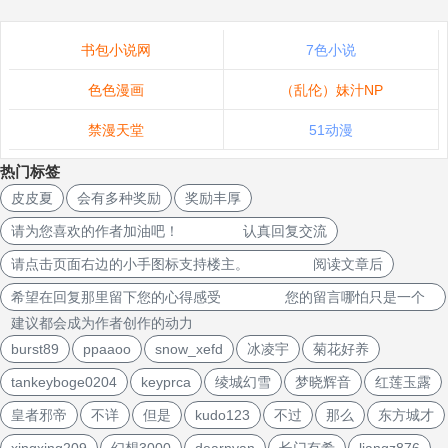
书包小说网
7色小说
色色漫画
（乱伦）妹汁NP
禁漫天堂
51动漫
热门标签
皮皮夏
会有多种奖励
奖励丰厚
请为您喜欢的作者加油吧！ 认真回复交流
请点击页面右边的小手图标支持楼主。 阅读文章后
希望在回复那里留下您的心得感受 您的留言哪怕只是一个
建议都会成为作者创作的动力
burst89
ppaaoo
snow_xefd
冰凌宇
菊花好养
tankeyboge0204
keyprca
绫城幻雪
梦晓辉音
红莲玉露
皇者邪帝
不详
但是
kudo123
不过
那么
东方城才