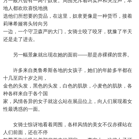
方一般只会有一两个奴隶。周围充斥着叫卖声和哭泣声，本
地人都欢欣喜悦地挑
选他们所想要的货品，在这里，奴隶更像是一种货币，接着
莉琳希娅将头转向另
一边，一个守卫森严的大门，女骑士咬了咬牙，犹豫了半天
还是走了进去。
另一幅景象就出现在她的面前——那是赤裸裸的世界。
许多来自奥鲁希斯各地的女孩子，她们的年龄多半都在
十几至四十岁之间，
金色的头发，黑色的头发，白色的肌肤，小麦色的肌肤，各
种各样来自于各个国
家，风情各异的女子就这么站在展品位上，向人们展现着女
性最诱惑的一面。
女骑士惊讶地看着周围，各样风情的美女不仅赤裸站在
人们前面，还在不停