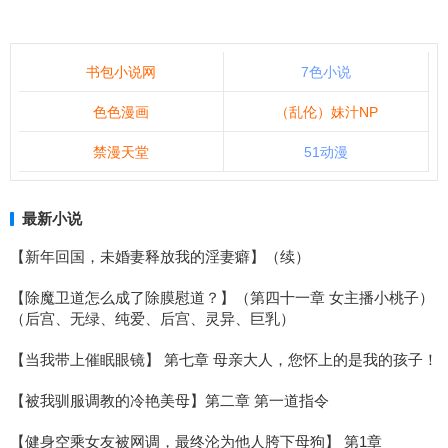
书包小说网
7色小说
色色漫画
（乱伦）妹汁NP
禁漫天堂
51动漫
最新小说
【新年回国，未婚妻释放我的淫妻癖】（续）
【除魔卫道怎么成了除膜慰道？】（第四十一章 女主播小桃子）
（后宫、无绿、纯爱、后宫、灵异、巨乳）
【当我带上催眠眼镜】 第七章 母亲大人，您怀上的是我的孩子！
【被我驯服调教的冷艳美母】第二章 第一道指令
【健身空乘女友被网调，最终沦为他人胯下母狗】 第1章