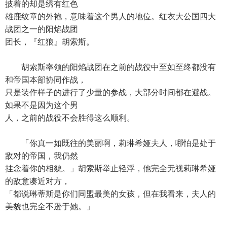
披着的却是绣有红色
雄鹿纹章的外袍，意味着这个男人的地位。红衣大公国四大
战团之一的阳焰战团
团长，『红狼』胡索斯。
胡索斯率领的阳焰战团在之前的战役中至如至终都没有
和帝国本部协同作战，
只是装作样子的进行了少量的参战，大部分时间都在避战。
如果不是因为这个男
人，之前的战役不会胜得这么顺利。
「你真一如既往的美丽啊，莉琳希娅夫人，哪怕是处于
敌对的帝国，我仍然
挂念着你的相貌。」胡索斯举止轻浮，他完全无视莉琳希娅
的敌意凑近对方，
「都说琳蒂斯是你们同盟最美的女孩，但在我看来，夫人的
美貌也完全不逊于她。」