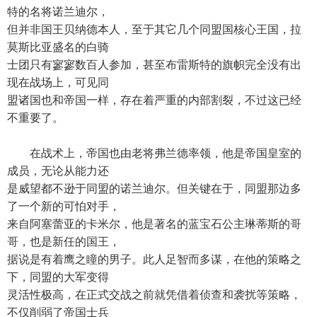
特的名将诺兰迪尔，
但并非国王贝纳德本人，至于其它几个同盟国核心王国，拉
莫斯比亚盛名的白骑
士团只有寥寥数百人参加，甚至布雷斯特的旗帜完全没有出
现在战场上，可见同
盟诸国也和帝国一样，存在着严重的内部割裂，不过这已经
不重要了。
在战术上，帝国也由老将弗兰德率领，他是帝国皇室的
成员，无论从能力还
是威望都不逊于同盟的诺兰迪尔。但关键在于，同盟那边多
了一个新的可怕对手，
来自阿塞蕾亚的卡米尔，他是著名的蓝宝石公主琳蒂斯的哥
哥，也是新任的国王，
据说是有着鹰之瞳的男子。此人足智而多谋，在他的策略之
下，同盟的大军变得
灵活性极高，在正式交战之前就凭借着侦查和袭扰等策略，
不仅削弱了帝国士兵