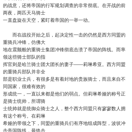
的战意，还将帝国的行军规划调查的非常彻底。在开战的前
两夜，两匹天马骑士
一直盘旋在天空，紧盯着帝国的一举一动。
而在战役开始之后，起决定性一击的仍然是西方同盟的
重骑兵冲锋，仿佛大
地在震颤般的重骑士集团冲锋彻底击溃了帝国的阵线。而率
领这些骑士部队的指
挥官则是哈兰骑士团大团长的妻子——莉琳希亚。西方同盟
的重骑兵部队并非全
部是职业士兵，有很多是有着封地的贵族骑士，而且来自不
同国家，很难有效的
形成统一，一直以来都是他们的弱点。但莉琳希娅的称号正
是骑士统帅，所谓骑
士统帅就是统御众骑士之人，整个西方同盟只有寥寥数人拥
有这个称号。在莉琳
希娅的带领之下，同盟的重骑兵们有序地组成阵型，波状冲
击帝国阵线，最终击