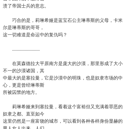
溃了帝国士兵的意志。
巧合的是，莉琳希娅是蓝宝石公主琳蒂斯的义母，卡米
尔是琳蒂斯的哥哥，
这一切难道是命运中的复仇吗？
........................
在莫森德拉大平原南方是庞大的沙漠，那里形成了大小
不一的沙漠诸国，其
中最大的是塞拉曼，它是沙漠中的明珠，也是奴隶市场的中
心，更是曾经琳蒂斯
所被囚禁的地方。
莉琳希娅来到塞拉曼，看着这个富裕但又充满着罪恶的
奴隶之都。直至如今
这里仍然是一座富饶的城市，可以看到各种各样身份显赫的
男人女人出来，人们