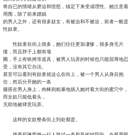
将自已的情绪从窘迫和愤怒，镇定下来变成理性。她注意着
周围，除了前来嫖娼
的男人之外，还有很多妓女，有被迫和不被迫，前者一般是
性奴隶。
性奴隶在街上很多，她们往往更加凄惨，很多身无片
缕，而且脖子上都有项
圈，手上有铁拷等道具，被男人玩弄的时候也只能屈辱地忍
受，没有其它办法。
甚至可以看到有奴隶就这么在街上，被一个男人从身后抱
住，然后分开她的一条
腿搭在男人身上，肉棒则粗暴地插入她对着大街的蜜穴中，
而女奴只能低着头，
无助地被肆意玩弄。
这样的女奴整条街上到处都是。
接着莉琳西娅一行人路过一条和风的妓院街，在最显眼