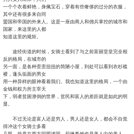
一个个衣着鲜艳，身佩宝石，穿着有些奢侈的过分的衣服，
其中还有很多来自同
盟国和帝国的外来人。这是一座由商人和佣兵掌控的城市和
国家，来这里的人都
知道这里的规矩。
途经街道的时候，女骑士看到了与之前富丽堂皇完全相
反的格局，在城市的
另一面，是各种歪歪扭扭的简陋小屋，到处可以看到衣杉褴
褛，蓬头垢面的男女
用一种异样的眼神看着我们。我也知道这里的格局，一个由
金钱和权力所主宰天
下，弱者贫困潦倒的世界，贫民和富人的差距就是如此的明
显。
不过无论是富人还是穷人，男人还是女人，都会不自觉
得冲这个女骑士多看
几眼。毕竟在西方同盟诸国，莉琳希娅也是美人中的美人，