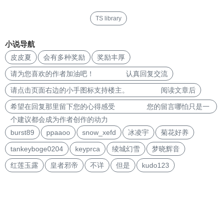
TS library
小说导航
皮皮夏
会有多种奖励
奖励丰厚
请为您喜欢的作者加油吧！ 认真回复交流
请点击页面右边的小手图标支持楼主。 阅读文章后
希望在回复那里留下您的心得感受 您的留言哪怕只是一
个建议都会成为作者创作的动力
burst89
ppaaoo
snow_xefd
冰凌宇
菊花好养
tankeyboge0204
keyprca
绫城幻雪
梦晓辉音
红莲玉露
皇者邪帝
不详
但是
kudo123