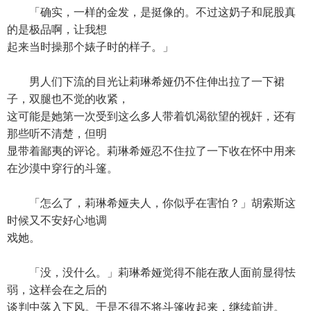
「确实，一样的金发，是挺像的。不过这奶子和屁股真
的是极品啊，让我想
起来当时操那个婊子时的样子。」
男人们下流的目光让莉琳希娅仍不住伸出拉了一下裙
子，双腿也不觉的收紧，
这可能是她第一次受到这么多人带着饥渴欲望的视奸，还有
那些听不清楚，但明
显带着鄙夷的评论。莉琳希娅忍不住拉了一下收在怀中用来
在沙漠中穿行的斗篷。
「怎么了，莉琳希娅夫人，你似乎在害怕？」胡索斯这
时候又不安好心地调
戏她。
「没，没什么。」莉琳希娅觉得不能在敌人面前显得怯
弱，这样会在之后的
谈判中落入下风。于是不得不将斗篷收起来，继续前进。