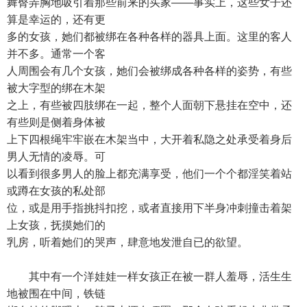
舞臀弄胸地吸引着那些前来的买家——事实上，这些女子还
算是幸运的，还有更
多的女孩，她们都被绑在各种各样的器具上面。这里的客人
并不多。通常一个客
人周围会有几个女孩，她们会被绑成各种各样的姿势，有些
被大字型的绑在木架
之上，有些被四肢绑在一起，整个人面朝下悬挂在空中，还
有些则是侧着身体被
上下四根绳牢牢嵌在木架当中，大开着私隐之处承受着身后
男人无情的凌辱。可
以看到很多男人的脸上都充满享受，他们一个个都淫笑着站
或蹲在女孩的私处部
位，或是用手指挑抖扣挖，或者直接用下半身冲刺撞击着架
上女孩，抚摸她们的
乳房，听着她们的哭声，肆意地发泄自已的欲望。
其中有一个洋娃娃一样女孩正在被一群人羞辱，活生生
地被围在中间，铁链