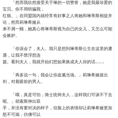
「然而我欣然接受关于琳的一切赞誉，她是我最珍爱的
宝贝。你不用哄骗我，
红狼。」在同盟国内就经常有好事之人将她和琳蒂斯相提并
论，然而莉琳希娅从
来不屑一顾，她真心将琳蒂斯视为自已的女儿，又怎么可能
会嫉妒。
「你误会了，夫人。我只是想到琳蒂斯公主在这里的遭
遇，让我不禁浮想连
篇。看到夫人，我就开始幻想如果换成夫人你的话......」
「再多说一句，我会让你血溅当场。」莉琳希娅拔出
剑，对着眼前的男人。
「哦，真是可怕，骑士统帅夫人，这样我们可谈不下去
呢。」胡索斯伸出双
手，并没有要对决的样子，但脸上的表情却让莉琳希娅更加
怒不可揭，仿佛可以