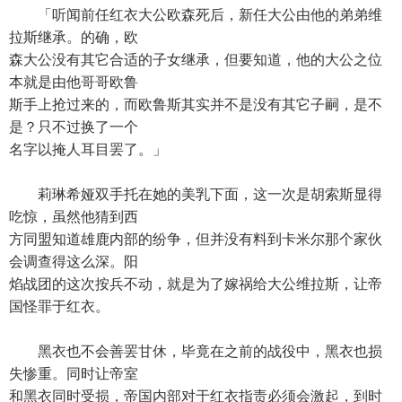
「听闻前任红衣大公欧森死后，新任大公由他的弟弟维
拉斯继承。的确，欧
森大公没有其它合适的子女继承，但要知道，他的大公之位
本就是由他哥哥欧鲁
斯手上抢过来的，而欧鲁斯其实并不是没有其它子嗣，是不
是？只不过换了一个
名字以掩人耳目罢了。」
莉琳希娅双手托在她的美乳下面，这一次是胡索斯显得
吃惊，虽然他猜到西
方同盟知道雄鹿内部的纷争，但并没有料到卡米尔那个家伙
会调查得这么深。阳
焰战团的这次按兵不动，就是为了嫁祸给大公维拉斯，让帝
国怪罪于红衣。
黑衣也不会善罢甘休，毕竟在之前的战役中，黑衣也损
失惨重。同时让帝室
和黑衣同时受损，帝国内部对于红衣指责必须会激起，到时