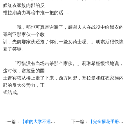
候红衣家族内部的反
维拉期势力再暗中推一把的话.....
「哦，那也可真是谢谢了，感谢夫人在战役中给黑衣的
哥利亚那家伙一个教
训，先前那家伙还抢了你们一些女骑士呢。」胡索斯很快恢
复了笑容。
「可惜没有当场击杀那个家伙。」莉琳希娅恨恨地说，
这时候，塞拉曼的国
王普宾塔从楼上走了下来，西方同盟，塞拉曼和红衣家族内
部的反大公势力，正
式结成。
上一篇：
【谁的大学不淫荡？】（86）（校园，乱伦，后宫，青春）
下一篇：
【完全摧花手册外传之巴伦琪亚】（上）