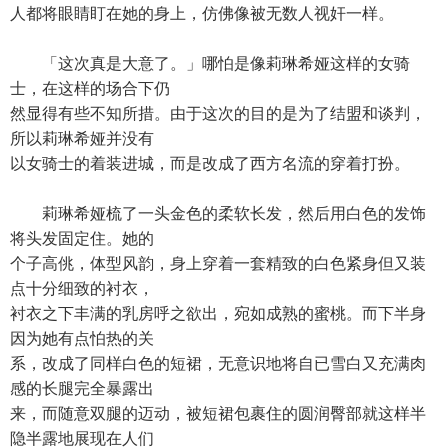
人都将眼睛盯在她的身上，仿佛像被无数人视奸一样。
「这次真是大意了。」哪怕是像莉琳希娅这样的女骑
士，在这样的场合下仍
然显得有些不知所措。由于这次的目的是为了结盟和谈判，
所以莉琳希娅并没有
以女骑士的着装进城，而是改成了西方名流的穿着打扮。
莉琳希娅梳了一头金色的柔软长发，然后用白色的发饰
将头发固定住。她的
个子高佻，体型风韵，身上穿着一套精致的白色紧身但又装
点十分细致的衬衣，
衬衣之下丰满的乳房呼之欲出，宛如成熟的蜜桃。而下半身
因为她有点怕热的关
系，改成了同样白色的短裙，无意识地将自已雪白又充满肉
感的长腿完全暴露出
来，而随意双腿的迈动，被短裙包裹住的圆润臀部就这样半
隐半露地展现在人们