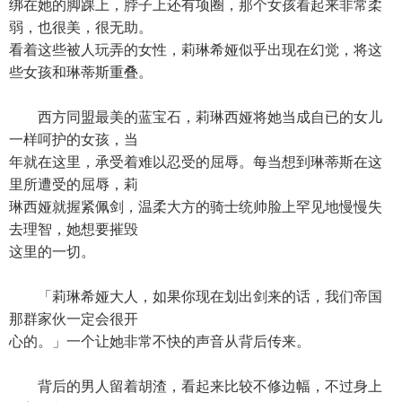
绑在她的脚踝上，脖子上还有项圈，那个女孩看起来非常柔
弱，也很美，很无助。
看着这些被人玩弄的女性，莉琳希娅似乎出现在幻觉，将这
些女孩和琳蒂斯重叠。
西方同盟最美的蓝宝石，莉琳西娅将她当成自已的女儿
一样呵护的女孩，当
年就在这里，承受着难以忍受的屈辱。每当想到琳蒂斯在这
里所遭受的屈辱，莉
琳西娅就握紧佩剑，温柔大方的骑士统帅脸上罕见地慢慢失
去理智，她想要摧毁
这里的一切。
「莉琳希娅大人，如果你现在划出剑来的话，我们帝国
那群家伙一定会很开
心的。」一个让她非常不快的声音从背后传来。
背后的男人留着胡渣，看起来比较不修边幅，不过身上