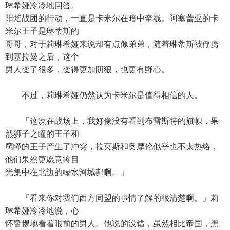
琳希娅冷冷地回答。
阳焰战团的行动，一直是卡米尔在暗中牵线。阿塞蕾亚的卡
米尔王子是琳蒂斯的
哥哥，对于莉琳希娅来说却有点像弟弟，随着琳蒂斯被俘虏
到塞拉曼之后，这个
男人变了很多，变得更加阴狠，也更有野心。
不过，莉琳希娅仍然认为卡米尔是值得相信的人。
「这次在战场上，我好像没有看到布雷斯特的旗帜，果
然狮子之瞳的王子和
鹰瞳的王子产生了冲突，拉莫斯和奥摩伦似乎也不太热络，
他们果然更愿意将目
光集中在北边的绿水河城邦啊。」
「看来你对我们西方同盟的事情了解的很清楚啊。」莉
琳希娅冷冷地说，心
怀警惕地看着眼前的男人。他说的没错，虽然相比帝国，黑