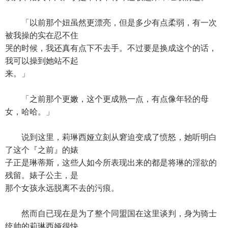
「以前那个妞虽然更漂亮，但是多少有点柔弱，有一次
被我操的实在忍不住
哭的时候，我还真有点下不去手。不过要是换成这个的话，
我可以操到她站不起
来。」
「之前那个更嫩，这个更成熟一点，有点像年轻的母
女，哈哈。」
说到这里，莉琳西娅立刻从窘迫变成了愤怒，她听明白
了这个『之前』的婊
子正是琳蒂斯，这些人如今所表现出来的都是将琳的淫欲的
残留。婊子公主，是
那个女孩永远脱离不去的污痕。
然而自已现在是为了整个同盟国在这里谈判，身为骑士
统帅的莉琳西娅很快