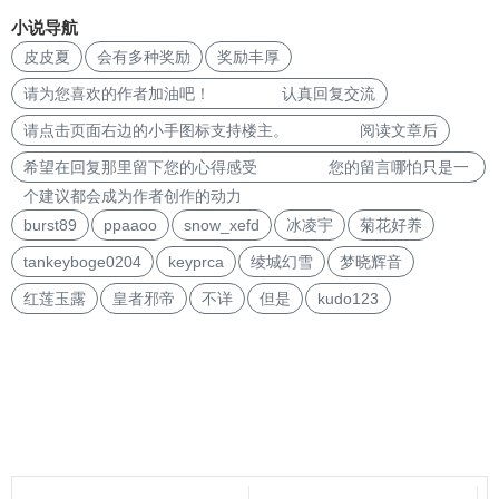
小说导航
皮皮夏
会有多种奖励
奖励丰厚
请为您喜欢的作者加油吧！ 认真回复交流
请点击页面右边的小手图标支持楼主。 阅读文章后
希望在回复那里留下您的心得感受 您的留言哪怕只是一
个建议都会成为作者创作的动力
burst89
ppaaoo
snow_xefd
冰凌宇
菊花好养
tankeyboge0204
keyprca
绫城幻雪
梦晓辉音
红莲玉露
皇者邪帝
不详
但是
kudo123