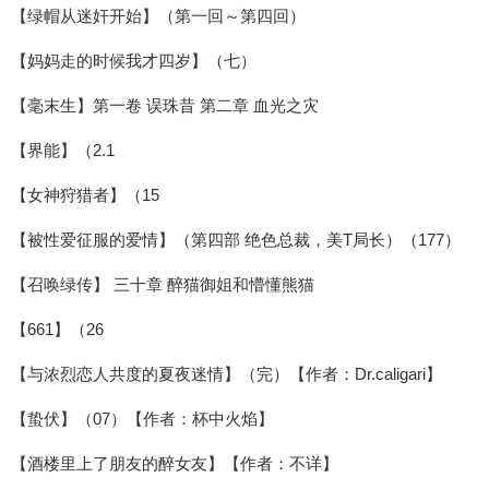
【绿帽从迷奸开始】（第一回～第四回）
【妈妈走的时候我才四岁】（七）
【毫末生】第一卷 误珠昔 第二章 血光之灾
【界能】（2.1
【女神狩猎者】（15
【被性爱征服的爱情】（第四部 绝色总裁，美T局长）（177）
【召唤绿传】 三十章 醉猫御姐和懵懂熊猫
【661】（26
【与浓烈恋人共度的夏夜迷情】（完）【作者：Dr.caligari】
【蛰伏】（07）【作者：杯中火焰】
【酒楼里上了朋友的醉女友】【作者：不详】