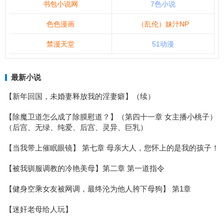
书包小说网
7色小说
色色漫画
（乱伦）妹汁NP
禁漫天堂
51动漫
最新小说
【新年回国，未婚妻释放我的淫妻癖】（续）
【除魔卫道怎么成了除膜慰道？】（第四十一章 女主播小桃子）
（后宫、无绿、纯爱、后宫、灵异、巨乳）
【当我带上催眠眼镜】 第七章 母亲大人，您怀上的是我的孩子！
【被我驯服调教的冷艳美母】第二章 第一道指令
【健身空乘女友被网调，最终沦为他人胯下母狗】 第1章
【迷奸老母给人玩】