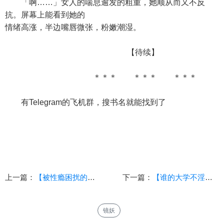
「啊……」女人的喘息逾发的粗重，她顺从而又不反
抗。屏幕上能看到她的
情绪高涨，半边嘴唇微张，粉嫩潮湿。
【待续】
＊＊＊ ＊＊＊ ＊＊＊
有Telegram的飞机群，搜书名就能找到了
上一篇：
【被性瘾困扰的美人，怎么可能安分守己】【3】（长篇剧情向）
下一篇：
【谁的大学不淫荡？】（86）（校园，乱伦，后宫，青春）
镜妖