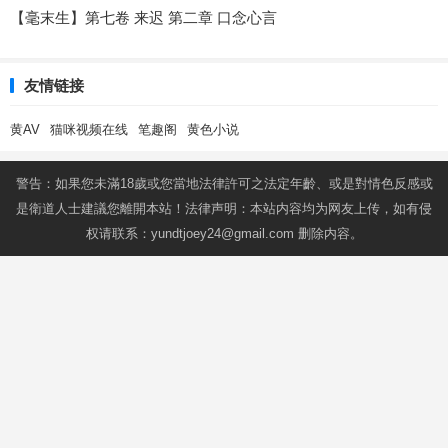
【毫末生】第七卷 来迟 第二章 口念心言
友情链接
黄AV
猫咪视频在线
笔趣阁
黄色小说
警告：如果您未滿18歲或您當地法律許可之法定年齡、或是對情色反感或
是衛道人士建議您離開本站！法律声明：本站内容均为网友上传，如有侵
权请联系：
yundtjoey24@gmail.com
删除内容。