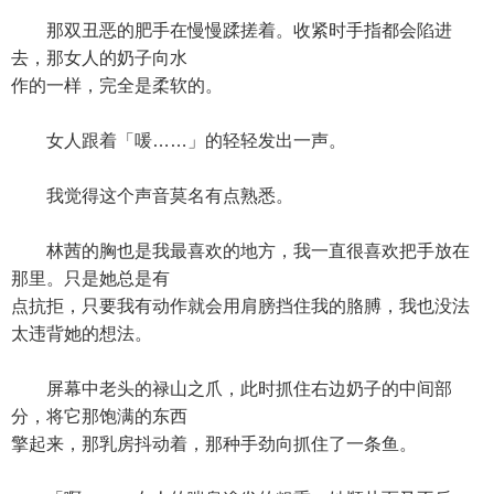
那双丑恶的肥手在慢慢蹂搓着。收紧时手指都会陷进
去，那女人的奶子向水
作的一样，完全是柔软的。
女人跟着「喛……」的轻轻发出一声。
我觉得这个声音莫名有点熟悉。
林茜的胸也是我最喜欢的地方，我一直很喜欢把手放在
那里。只是她总是有
点抗拒，只要我有动作就会用肩膀挡住我的胳膊，我也没法
太违背她的想法。
屏幕中老头的禄山之爪，此时抓住右边奶子的中间部
分，将它那饱满的东西
擎起来，那乳房抖动着，那种手劲向抓住了一条鱼。