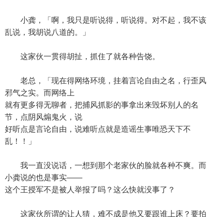
小龚，「啊，我只是听说得，听说得。对不起，我不该
乱说，我胡说八道的。」
这家伙一贯得胡扯，抓住了就各种告饶。
老总，「现在得网络环境，挂着言论自由之名，行歪风
邪气之实。而网络上
就有更多得无聊者，把捕风抓影的事拿出来毁坏别人的名
节，点阴风煽鬼火，说
好听点是言论自由，说难听点就是造谣生事唯恐天下不
乱！！」
我一直没说话，一想到那个老家伙的脸就各种不爽。而
小龚说的也是事实——
这个王授军不是被人举报了吗？这么快就没事了？
这家伙所谓的让人猜，难不成是他又要跟谁上床？要拍