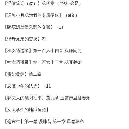
【淫欲笔记（改）】第四章（丝袜+恋足）
【调教小月成为我的专属孕奴】（ai文）
【卧底媚黑俱乐部的女警】（1）
【绿母兄弟的交换】21
【神女逍遥录】第一百六十四章 双姝同绽
【神女逍遥录】第一百六十三章 花开并蒂
【贵妃黄蓉】第二章
【恶魔少年的法咒】（11
【郭夫人的襄阳往事】第九章 玉箫声里度春潮
【女大学生的地狱沉沦】
【毫末生】第一卷 误珠昔 第一章 风卷珠帘