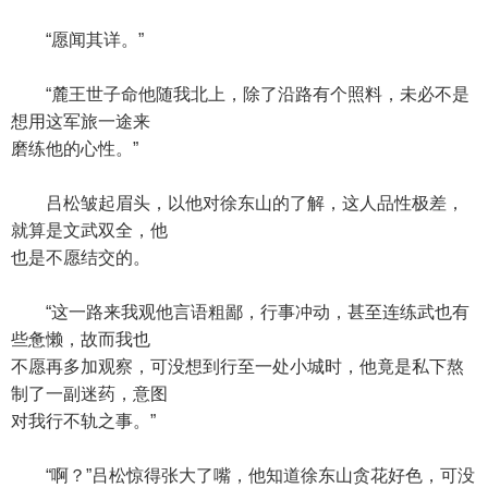
“愿闻其详。”
“麓王世子命他随我北上，除了沿路有个照料，未必不是
想用这军旅一途来
磨练他的心性。”
吕松皱起眉头，以他对徐东山的了解，这人品性极差，
就算是文武双全，他
也是不愿结交的。
“这一路来我观他言语粗鄙，行事冲动，甚至连练武也有
些惫懒，故而我也
不愿再多加观察，可没想到行至一处小城时，他竟是私下熬
制了一副迷药，意图
对我行不轨之事。”
“啊？”吕松惊得张大了嘴，他知道徐东山贪花好色，可没