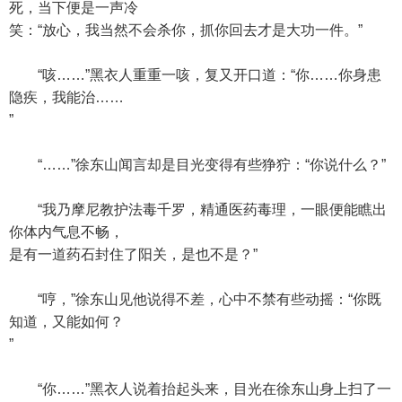
死，当下便是一声冷
笑：“放心，我当然不会杀你，抓你回去才是大功一件。”
“咳……”黑衣人重重一咳，复又开口道：“你……你身患
隐疾，我能治……
”
“……”徐东山闻言却是目光变得有些狰狞：“你说什么？”
“我乃摩尼教护法毒千罗，精通医药毒理，一眼便能瞧出
你体内气息不畅，
是有一道药石封住了阳关，是也不是？”
“哼，”徐东山见他说得不差，心中不禁有些动摇：“你既
知道，又能如何？
”
“你……”黑衣人说着抬起头来，目光在徐东山身上扫了一