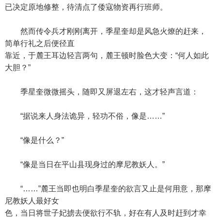
已决定原地修整，待清点了倭寇物资再行班师。
然而传令兵才刚刚离开，季星奎却是风急火燎的赶来，
简单行礼之后便径直
靠近，于麓王耳边轻言两句，麓王顿时脸色大变：“何人如此
大胆？”
季星奎微微摇头，随即又屏退左右，这才轻声言道：
“据说来人身法诡异，轻功不俗，像是……”
“像是什么？”
“像是当日在平山县现身过的摩尼教妖人。”
“……”麓王当即也明白季星奎的欲言又止是何用意，那摩
尼教妖人最好女
色，当日将世子妃掳去便欲行不轨，好在有人及时赶到才幸