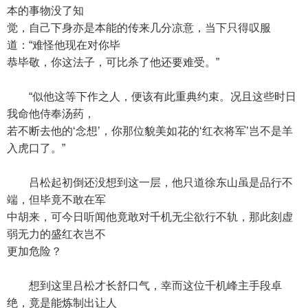
本的事物没了知
觉，自己下身亦是本能的传来几分凉意，当下只得叹服
道：“难怪他现在对你毕
恭毕敬，你这法子，可比杀了他还要难受。”
“似他这等下作之人，便该有此重典约束。况且这些时日
我命他侍奉汤药，
若不断去他的‘念想’，你那位貌美如花的‘红衣将军’岂不是羊
入虎口了。”
吕松起初倒还没想到这一层，他只道徐东山虽是品行不
端，但毕竟不敢在军
中胡来，可今日听闻他竟敢对千机无尘欲行不轨，那此刻虚
弱无力的盛红衣岂不
更加危险？
想到这里吕松才长舒口气，幸而这位千机峰主手段卓
绝，竟是能炼制出让人