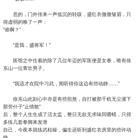
忽的，门外传来一声低沉的轻咳，盛红衣微微皱眉，只
得虚弱的唤了一声：
“谁啊？”
“是我，盛将军！”
医馆之中住着的除了几位年迈的军医便是女眷，唯有徐
东山一位青壮男子。
“我适才在院中习武，闻听得你这边有些动静……”
徐东山此刻心中亦是有些煎熬，自打被那千机无尘灌下
那劳什子“止情散”
后，整个人生生成了活太监，整日无欲无求味同嚼蜡，只得
多练几套拳脚来发泄
自己，今夜本就练武枯燥，偏生还听到盛红衣房里的些许动
静……