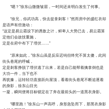
“嗯？”徐东山微微皱眉，一时间还未明白发生了何事。
“徐兄，你武功高，快去捉拿刺客！”然而房中的盛红衣却
是语声有些激动：
“这定是易云霜设下的诱敌之计，鲜卑人大势已去，易云霜算
定他们会故技重施，
定是在府中布下了埋伏……”
“原来如此，”徐东山虽是反应迟钝但终究不算太傻，此间
街头巷尾的呼喊，
定是刺客挣脱了埋伏逃了出来，若是自己能帮着擒拿倒也是
大功一件，当下也不
再犹豫，运转轻功直接跃向屋顶，看着街头巷尾不断追逐着
的身影，徐东山目光
一凝，瞬间便将目标锁定在了奔在最前头的一道黑衣身影。
“哪里跑！”徐东山一声高呼，身形急坠而下，那黑衣身影