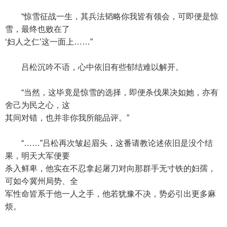
“惊雪征战一生，其兵法韬略你我皆有领会，可即便是惊
雪，最终也败在了
‘妇人之仁’这一面上……”
吕松沉吟不语，心中依旧有些郁结难以解开。
“当然，这毕竟是惊雪的选择，即便杀伐果决如她，亦有
舍己为民之心，这
其间对错，也并非你我所能品评。”
“……”吕松再次皱起眉头，这番请教论述依旧是没个结
果，明天大军便要
杀入鲜卑，他实在不忍拿起屠刀对向那群手无寸铁的妇孺，
可如今冀州局势、全
军性命皆系于他一人之手，他若犹豫不决，势必引出更多麻
烦。