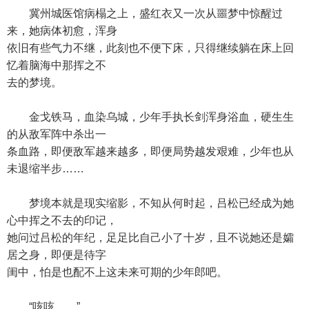
冀州城医馆病榻之上，盛红衣又一次从噩梦中惊醒过
来，她病体初愈，浑身
依旧有些气力不继，此刻也不便下床，只得继续躺在床上回
忆着脑海中那挥之不
去的梦境。
金戈铁马，血染乌城，少年手执长剑浑身浴血，硬生生
的从敌军阵中杀出一
条血路，即便敌军越来越多，即便局势越发艰难，少年也从
未退缩半步……
梦境本就是现实缩影，不知从何时起，吕松已经成为她
心中挥之不去的印记，
她问过吕松的年纪，足足比自己小了十岁，且不说她还是孀
居之身，即便是待字
闺中，怕是也配不上这未来可期的少年郎吧。
“咳咳……”