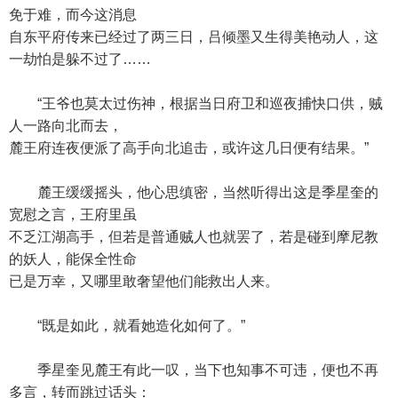
免于难，而今这消息
自东平府传来已经过了两三日，吕倾墨又生得美艳动人，这
一劫怕是躲不过了……
“王爷也莫太过伤神，根据当日府卫和巡夜捕快口供，贼
人一路向北而去，
麓王府连夜便派了高手向北追击，或许这几日便有结果。”
麓王缓缓摇头，他心思缜密，当然听得出这是季星奎的
宽慰之言，王府里虽
不乏江湖高手，但若是普通贼人也就罢了，若是碰到摩尼教
的妖人，能保全性命
已是万幸，又哪里敢奢望他们能救出人来。
“既是如此，就看她造化如何了。”
季星奎见麓王有此一叹，当下也知事不可违，便也不再
多言，转而跳过话头：