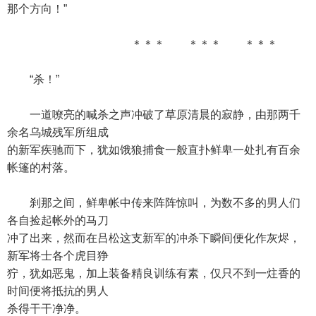
那个方向！”
＊＊＊ ＊＊＊ ＊＊＊
“杀！”
一道嘹亮的喊杀之声冲破了草原清晨的寂静，由那两千
余名乌城残军所组成
的新军疾驰而下，犹如饿狼捕食一般直扑鲜卑一处扎有百余
帐篷的村落。
刹那之间，鲜卑帐中传来阵阵惊叫，为数不多的男人们
各自捡起帐外的马刀
冲了出来，然而在吕松这支新军的冲杀下瞬间便化作灰烬，
新军将士各个虎目狰
狞，犹如恶鬼，加上装备精良训练有素，仅只不到一炷香的
时间便将抵抗的男人
杀得干干净净。