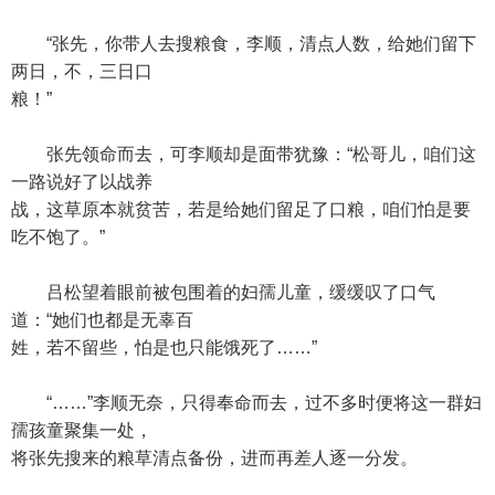
“张先，你带人去搜粮食，李顺，清点人数，给她们留下
两日，不，三日口
粮！”
张先领命而去，可李顺却是面带犹豫：“松哥儿，咱们这
一路说好了以战养
战，这草原本就贫苦，若是给她们留足了口粮，咱们怕是要
吃不饱了。”
吕松望着眼前被包围着的妇孺儿童，缓缓叹了口气
道：“她们也都是无辜百
姓，若不留些，怕是也只能饿死了……”
“……”李顺无奈，只得奉命而去，过不多时便将这一群妇
孺孩童聚集一处，
将张先搜来的粮草清点备份，进而再差人逐一分发。