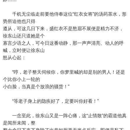
千机无尘临走前要他侍奉这位“红衣女将”的汤药茶水，形
势所迫他也只得
遵从，可这几日下来，盛红衣不是愁眉不展便是精力不济，
徐东山还只道她是个
寡言少语之人，可今日这番动静，那一声声清亮、动人的呼
喊，立时便让徐东山
怒从心起：
“哼，老子整天伺候你，你梦里喊的却是别的男人！还是
个比你小上一轮的
小白脸，当真是个放浪的骚货！”
“等老子身上的隐疾好了，定要叫你好看！”
一念至此，徐东山又是一阵心痛，这“止情散”的霸道他真
是闻所未闻，整