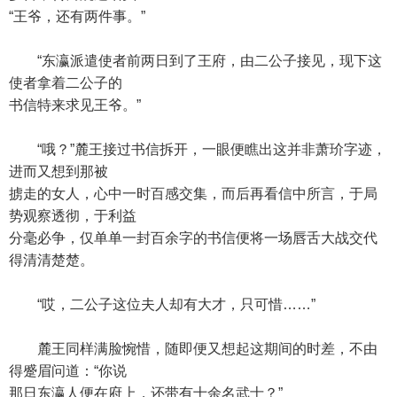
“王爷，还有两件事。”
“东瀛派遣使者前两日到了王府，由二公子接见，现下这
使者拿着二公子的
书信特来求见王爷。”
“哦？”麓王接过书信拆开，一眼便瞧出这并非萧玠字迹，
进而又想到那被
掳走的女人，心中一时百感交集，而后再看信中所言，于局
势观察透彻，于利益
分毫必争，仅单单一封百余字的书信便将一场唇舌大战交代
得清清楚楚。
“哎，二公子这位夫人却有大才，只可惜……”
麓王同样满脸惋惜，随即便又想起这期间的时差，不由
得蹙眉问道：“你说
那日东瀛人便在府上，还带有十余名武士？”