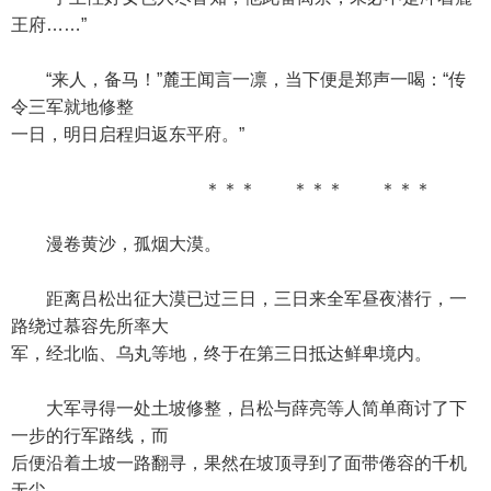
王府……”
“来人，备马！”麓王闻言一凛，当下便是郑声一喝：“传
令三军就地修整
一日，明日启程归返东平府。”
＊＊＊ ＊＊＊ ＊＊＊
漫卷黄沙，孤烟大漠。
距离吕松出征大漠已过三日，三日来全军昼夜潜行，一
路绕过慕容先所率大
军，经北临、乌丸等地，终于在第三日抵达鲜卑境内。
大军寻得一处土坡修整，吕松与薛亮等人简单商讨了下
一步的行军路线，而
后便沿着土坡一路翻寻，果然在坡顶寻到了面带倦容的千机
无尘。