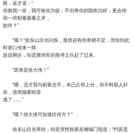
眼，这才道：“
你救我一命，我可收你为徒，不但将你的隐疾治好，更会传
你一些制毒炼毒之术，
如何？”
“哦？”徐东山目光闪烁，显然还有些举棋不定，而恰到此
时巷口传来一阵
急促脚步，却是冀州军的搜寻士兵赶了过来。
“原来是徐大侠！”
“嗯，适才我与刺客交手，本已占得上分，却不料那人奸
诈，借用烟雾暗雷
逃了……”
“哦？徐大侠可知逃往何方？”
徐东山目光再转，却是突然朝着东侧城门指道：“约莫是