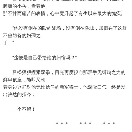
肺腑的小兵，看着他
那不甘而痛苦的表情，心中竟升起了有生以来最大的愧疚。
“他没有倒在凶险的战场，没有倒在乌城，却倒在了这群
不曾防备的妇孺之
手！”
“这便是自己带给他的归宿吗？”
吕松狠狠捏紧双拳，目光再度投向那群手无缚鸡之力的
鲜卑孩童，随即又朝
着身边这群对他无比信任的新军将士，他深吸口气，终是发
出决然的指令：
一个不留！
＊＊＊ ＊＊＊ ＊＊＊