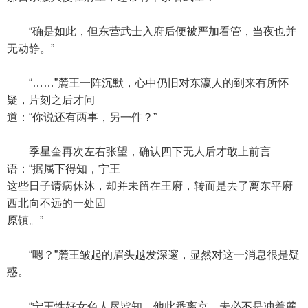
“确是如此，但东营武士入府后便被严加看管，当夜也并
无动静。”
“……”麓王一阵沉默，心中仍旧对东瀛人的到来有所怀
疑，片刻之后才问
道：“你说还有两事，另一件？”
季星奎再次左右张望，确认四下无人后才敢上前言
语：“据属下得知，宁王
这些日子请病休沐，却并未留在王府，转而是去了离东平府
西北向不远的一处固
原镇。”
“嗯？”麓王皱起的眉头越发深邃，显然对这一消息很是疑
惑。
“宁王性好女色人尽皆知，他此番离京，未必不是冲着麓