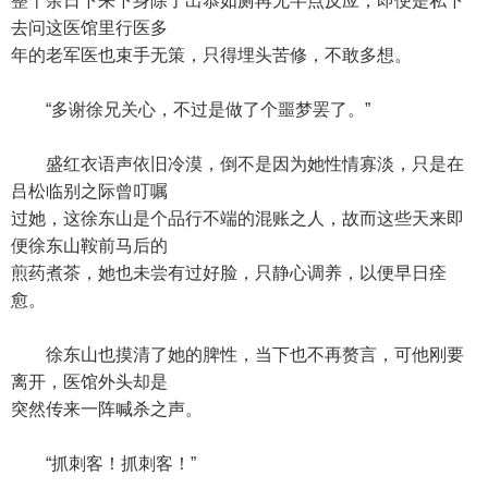
整十余日下来下身除了出恭如厕再无半点反应，即便是私下
去问这医馆里行医多
年的老军医也束手无策，只得埋头苦修，不敢多想。
“多谢徐兄关心，不过是做了个噩梦罢了。”
盛红衣语声依旧冷漠，倒不是因为她性情寡淡，只是在
吕松临别之际曾叮嘱
过她，这徐东山是个品行不端的混账之人，故而这些天来即
便徐东山鞍前马后的
煎药煮茶，她也未尝有过好脸，只静心调养，以便早日痊
愈。
徐东山也摸清了她的脾性，当下也不再赘言，可他刚要
离开，医馆外头却是
突然传来一阵喊杀之声。
“抓刺客！抓刺客！”