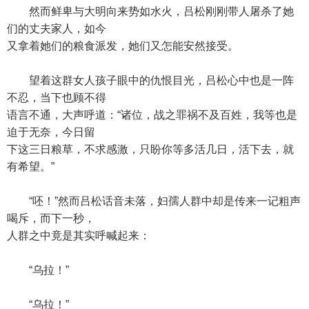
然而鲜卑与大明向来势如水火，吕松刚刚带人屠杀了她
们的丈夫家人，如今
又拿着她们的粮食派发，她们又怎能安然接受。
望着这群女人孩子眼中的仇恨目光，吕松心中也是一阵
不忍，当下也顾不得
语言不通，大声呼道：“诸位，战之罪祸不及百姓，我等也是
迫于无奈，今日留
下这三日粮草，不求感激，只盼你等多活几日，活下去，就
有希望。”
“呸！”然而吕松话音未落，妇孺人群中却是传来一记粗声
喝斥，而下一秒，
人群之中竟是其实呼喊起来：
“乌拉！”
“乌拉！”