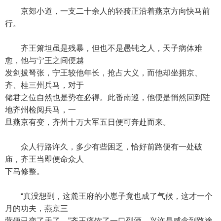
京郊小道，一支二十余人的轻骑正沿着燕京方向快马前
行。
齐王箫坦虽是残暴，但也不是愚钝之人，天子病体难
愈，他与宁王之间便越
发剑拔弩张，宁王较他年长，抢占大义，而他却坐拥京、
齐、桂三州兵马，对于
储君之位自然也是势在必得。此番南巡，他便是悄然回到驻
地齐州检阅兵马，一
旦燕京有变，齐州十万大军五日便可奔赴而来。
众人行路许久，多少有些困乏，恰好前路便有一处破
庙，齐王当即便命众人
下马修整。
“真没想到，这麓王府的小崽子竟也成了气候，这才一个
月的功夫，燕京三
营便已变了天了。”齐王痛饮了一口烈酒，兴许是感念到路途