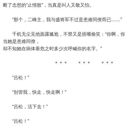
断了念想的“止情散”，当真是叫人又敬又怕。
“那个，二峰主，我与盛将军不过是患难同僚而已……”
千机无尘见他面露尴尬，不禁又是捂嘴偷笑：“你啊，你
当她是患难同僚，
却不知她在病体垂危之时多少次呼喊你的名字。”
＊＊＊ ＊＊＊ ＊＊＊
“吕松！”
“别管我，快走，快走啊！”
“吕松，活下去！”
“吕松！”