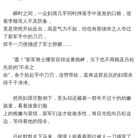
瞬时之间，一众妇孺几乎同时摔落手中派发的口粮，借
着李顺等人不及防备，
竟是突然开始反击，虽是气力不如，但也有那侥幸之人夺过
了新军手中的刀刃，
挥手一刀便捅进了军士肺腑……
“轰！”新军将士哪里容得这番挑衅，当下也不再顾及吕松
先前的“不杀之
命”，各个拾起手中刀刃，连劈带砍，直将这群反抗的妇孺杀
得干干净净。
然而妇孺尽数倒下，里头却还藏着一群年不过十的幼嫩
孩童，看着孩童们脸
上的稚嫩与畏惧，新军们这才收敛杀性，将目光投向吕松这
边，等待着他的指令。
吕松默默走下马来，缓缓上前看着那位被人一刀捅穿了