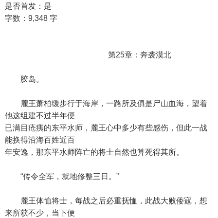
是否首发：是
字数：9,348 字
第25章：奔袭漠北
胶岛。
麓王萧柏缓步行于海岸，一路所及俱是尸山血海，望着
他这组建不过半年便
已满目疮痍的东平水师，麓王心中多少有些感伤，但此一战
能换得沿海百姓近百
年安逸，那东平水师阵亡的将士自然也算死得其所。
“传令全军，就地修整三日。”
麓王体恤将士，每战之后必重抚恤，此战大败倭寇，想
来所获不少，当下便