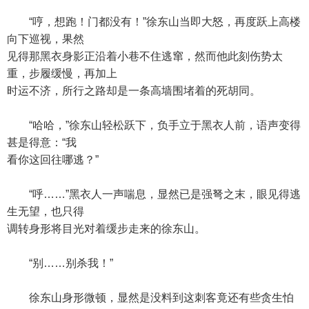
“哼，想跑！门都没有！”徐东山当即大怒，再度跃上高楼
向下巡视，果然
见得那黑衣身影正沿着小巷不住逃窜，然而他此刻伤势太
重，步履缓慢，再加上
时运不济，所行之路却是一条高墙围堵着的死胡同。
“哈哈，”徐东山轻松跃下，负手立于黑衣人前，语声变得
甚是得意：“我
看你这回往哪逃？”
“呼……”黑衣人一声喘息，显然已是强弩之末，眼见得逃
生无望，也只得
调转身形将目光对着缓步走来的徐东山。
“别……别杀我！”
徐东山身形微顿，显然是没料到这刺客竟还有些贪生怕