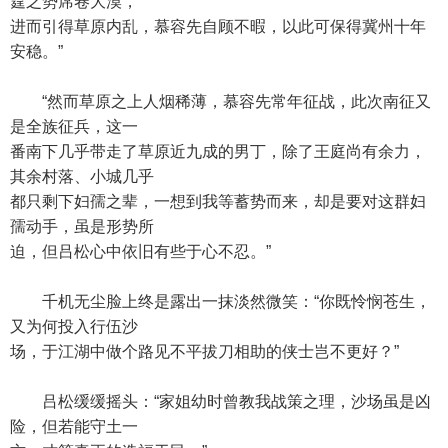
霆之势席卷大漠，
进而引得草原内乱，慕容先自顾不暇，以此可保得冀州十年
安稳。”
“然而草原之上人烟稀薄，慕容先常年征战，此次南征又
是全族征兵，这一
番南下几乎带走了草原近九成的男丁，除了王庭尚有余力，
其余村落、小城几乎
都只剩下妇孺之辈，一想到我等蓄势而来，却是要对这群妇
孺动手，虽是形势所
迫，但吕松心中依旧有些于心不忍。”
千机无尘脸上终是露出一抹淡然微笑：“你既怜悯苍生，
又为何投入行伍沙
场，于江湖中做个路见不平拔刀相助的侠士岂不更好？”
吕松缓缓摇头：“家姐幼时曾教我战策之理，沙场虽是凶
险，但若能守土一