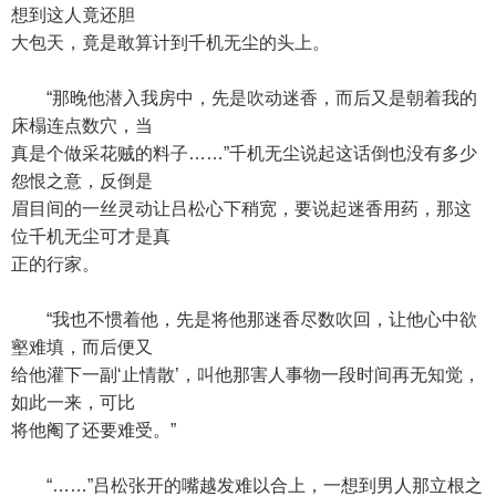
想到这人竟还胆
大包天，竟是敢算计到千机无尘的头上。
“那晚他潜入我房中，先是吹动迷香，而后又是朝着我的
床榻连点数穴，当
真是个做采花贼的料子……”千机无尘说起这话倒也没有多少
怨恨之意，反倒是
眉目间的一丝灵动让吕松心下稍宽，要说起迷香用药，那这
位千机无尘可才是真
正的行家。
“我也不惯着他，先是将他那迷香尽数吹回，让他心中欲
壑难填，而后便又
给他灌下一副‘止情散’，叫他那害人事物一段时间再无知觉，
如此一来，可比
将他阉了还要难受。”
“……”吕松张开的嘴越发难以合上，一想到男人那立根之