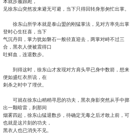
本就步履踉跄，
见徐东山突然攻来避无可避，当下只得回转身形匆忙出掌。
徐东山所学本就是泰山盟的刚猛掌法，见对方率先出掌
登时心生狂喜，当下
气沉丹田，掌力犹如磐石一般径直迎去，两掌对峙不过三
合，黑衣人便被震得口
吐鲜血，连退数步。
到得这时，徐东山才发现对方肩头早已身中数箭，想来
便如盛红衣所说，在
刺杀之时中了埋伏。
可就在徐东山稍稍寻思的功夫，黑衣身影突然从手中掷
出一颗暗雷，刹那间
烟雾四起，徐东山猛退数步，待确定无毒之后才敢上前，可
也就是这片刻的功夫，
黑衣人也已消失不见。