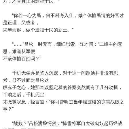
方，才算真正的造福于民。”
“你若一心为民，何不科考入仕，做个体恤民情的好官才
是正理，又或者，
揭竿而起，做个造福于民的新王。”
“……”吕松一时无言，细细思索一阵才问：“二峰主的意
思，难道从军便
不该体恤百姓吗？”
千机无尘亦是陷入沉默，对于这一问题她并非没有思
考，只不过面对吕松这
般赤子之心，她那本该坚定着的答案突然间有了几分动摇，
半晌之后，千机无尘
才微微叹息，轻言道：“你可曾听过当年烟波楼的惊雪战败之
事？”
“战败？”吕松满脸愕然：“惊雪将军自大破匈奴起历经战