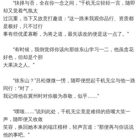
“抉择与否，全在你一念之间，”千机无尘轻轻一言，随即
却又觉着气氛太
过沉重，当下又故意打趣道：“这一路来我观你品行、资质都
是极好，只不过行
事有些优柔寡断，为将之道，最先该改的便是这一点了。”
“有时候，我倒觉得你该向那徐东山学习一二，他虽贪花
好色，但却是个胆
大果决之人。”
“徐东山？”吕松微微一愣，随即便想起千机无尘与他一路
同行：“对了，
我记得他在冀州时对你极为恭敬，似乎……”
“噗嗤……”说到此处，千机无尘竟是难得的捂嘴大笑一
声，随即便又收敛
笑容，换回她本来的端庄模样，轻声言道：“那便再与你说说
他的事吧。”