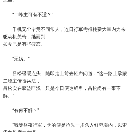
“二峰主可有不适？”
千机无尘毕竟不同常人，连日行军需得耗费大量内力来
驱动机关椅，继而到
如今已是有些疲态。
“无妨。”
吕松缓缓点头，随即走上前去轻声问道：“这一路上承蒙
二峰主传授兵法，
吕松实在获益匪浅，只是今日便达鲜卑，吕松尚有一事不
解。”
“有何不解？”
“我等昼夜行军，为的便是抢先一步杀入鲜卑境内，以雷