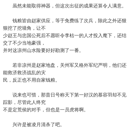
虽然未能取得神器，但这次出征的成果还算令人满意。
钱粮皆由赵家供应，等于免费练了次兵，除此之外还狠
狠挖了挖墙角，让不
少赵王与忠国公死后不愿听令李枯一的人才投入麾下，还结
交了不少当地豪强，
并对这凉州山水险要好好勘测了一番。
若非凉州是赵家地盘，关州军又格外军纪严明，他们还
能救济救济战乱的灾
民，反正也不用自家钱粮。
说来也可惜，那昔日号称天下第一好汉的慕容羽却不见
踪影，尽管此人终究
不是定荒侯的对手，但也是一员虎将啊。
兴许是被凌月清杀了吧。