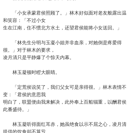
「小女承蒙君侯照顾了。」林木好似面对老友般露出温
和笑容：「不过小女
生在江南，住不惯北方水土，还望君侯能将小女送回。」
「林先生分明与玉凝小姐并非血亲，对她倒是疼爱得
很。」对于林木的要求，
凌月清只是平静爆了个惊天内幕。
林玉凝顿时瞪大眼睛。
「定荒侯说笑了，我们父女可是亲得很。」林木表情不
变：「君侯的意思我
明白了，联盟便由我来解决，此外奉上百船辎重，以酬君侯
此番盛待。」
林玉凝听得面红耳赤，她虽绝食以示不屈之心，凌月清
提供的饮食却不算亏