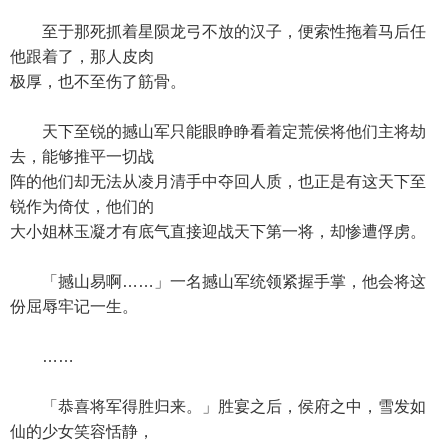
至于那死抓着星陨龙弓不放的汉子，便索性拖着马后任
他跟着了，那人皮肉
极厚，也不至伤了筋骨。
天下至锐的撼山军只能眼睁睁看着定荒侯将他们主将劫
去，能够推平一切战
阵的他们却无法从凌月清手中夺回人质，也正是有这天下至
锐作为倚仗，他们的
大小姐林玉凝才有底气直接迎战天下第一将，却惨遭俘虏。
「撼山易啊……」一名撼山军统领紧握手掌，他会将这
份屈辱牢记一生。
……
「恭喜将军得胜归来。」胜宴之后，侯府之中，雪发如
仙的少女笑容恬静，