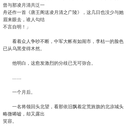
曾与那凌月清共泛一
舟还作一首《唐王阁送凌月清之广陵》，这几日也没少与她
眉来眼去，谁人勾结
不言自明！」
看着众人争吵不断，中军大帐有如闹市，李枯一的脸色
已从乌黑变得木然。
他明白，这愈发激烈的分歧已无可弥合。
……
一个月后。
一名将领回头北望，看那依旧飘着定荒旌旗的北凉城头
略微唏嘘，却又露出
笑容。