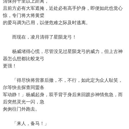
清保持十里以上距离，
且前方必有大军遮掩，近处必有高手护身，即便如此也觉心
惊，专门将大将黄檗
的爱马调为己用，以便危难之际及时逃离。
而现在，凌月清得了星陨龙弓！
杨威堵得心慌，尽管没见过星陨龙弓的威力，但上古神
器怎么想都比蛟龙弓
更强！
「得尽快将营寨后撤，不，不行，如此定为众人耻笑，
尔等快去探查同盟各
军动静！」杨威起身，双手背于身后来回踱步神情焦急，而
后突然灵光一闪，急
匆匆往门外跑去。
「来人，备马！」