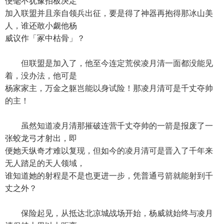
便毫不犹豫拍板决定
加入联盟并且亲自领兵出征，要是得了神器再抱得那冰山美
人，谁还敢小觑他杨
威议作「冢中枯骨」？
但联盟是加入了，他至今连定荒侯凌月清一面都没能见
着，没办法，他可是
杨家家主，万金之躯岂能以身试险！那凌月清可是千丈夺帅
的主！
虽然知道凌月清那摧破连营千丈夺帅的一箭是报废了一
张蛟龙弓才射出，即
便她天纵奇才难以复现，但如今的凌月清可是晋入了千年来
无人踏足的天人领域，
谁知道她的射程是不是也更进一步，凭普通弓箭就能射到千
丈之外？
保险起见，从抵达北凉城战场开始，杨威就始终与凌月