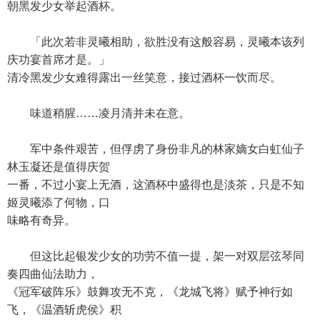
朝黑发少女举起酒杯。
「此次若非灵曦相助，欲胜没有这般容易，灵曦本该列
庆功宴首席才是。」
清冷黑发少女难得露出一丝笑意，接过酒杯一饮而尽。
味道稍腥……凌月清并未在意。
军中条件艰苦，但俘虏了身份非凡的林家嫡女白虹仙子
林玉凝还是值得庆贺
一番，不过小宴上无酒，这酒杯中盛得也是淡茶，只是不知
姬灵曦添了何物，口
味略有奇异。
但这比起银发少女的功劳不值一提，架一对双层弦琴同
奏四曲仙法助力，
《冠军破阵乐》鼓舞攻无不克，《龙城飞将》赋予神行如
飞，《温酒斩虎侯》积