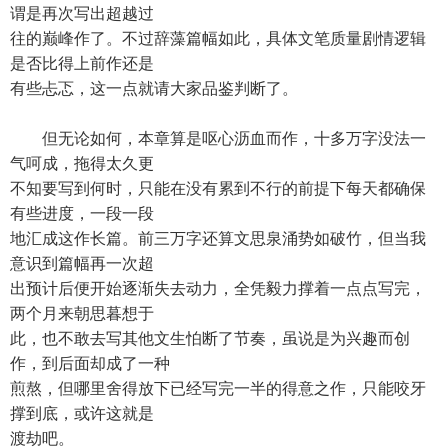
谓是再次写出超越过
往的巅峰作了。不过辞藻篇幅如此，具体文笔质量剧情逻辑
是否比得上前作还是
有些忐忑，这一点就请大家品鉴判断了。
但无论如何，本章算是呕心沥血而作，十多万字没法一
气呵成，拖得太久更
不知要写到何时，只能在没有累到不行的前提下每天都确保
有些进度，一段一段
地汇成这作长篇。前三万字还算文思泉涌势如破竹，但当我
意识到篇幅再一次超
出预计后便开始逐渐失去动力，全凭毅力撑着一点点写完，
两个月来朝思暮想于
此，也不敢去写其他文生怕断了节奏，虽说是为兴趣而创
作，到后面却成了一种
煎熬，但哪里舍得放下已经写完一半的得意之作，只能咬牙
撑到底，或许这就是
渡劫吧。