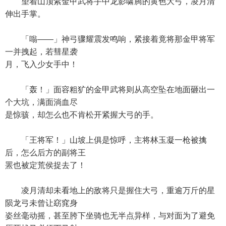
望着山顶紫金甲武将手中龙影啸腾的黄色大弓，凌月清
伸出手掌。
「嗡——」神弓骤耀震发鸣响，紧接着竟将那金甲将军
一并拽起，若彗星袭
月，飞入少女手中！
「轰！」面容粗犷的金甲武将则从高空坠在地面砸出一
个大坑，满面淌血尽
是惊骇，却怎么也不肯松开紧握大弓的手。
「王将军！」山坡上俱是惊呼，主将林玉凝一枪被擒
后，怎么后方的副将王
罴也被定荒侯捉去了！
凌月清却未看地上的敌将只是握住大弓，重逾万斤的星
陨龙弓未曾让窈窕身
姿丝毫动摇，甚至胯下坐骑也无半点异样，与对面为了避免