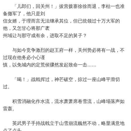
「儿郎们，回关州！」拔营拨寨徐徐而退，李枯一也准
备撤军了，他只是刘
信女婿，于理而言无法继承其位，但已统领过十万大军的
他，又怎甘心将那广袤
州域让与那守成有余，进取不足的舅子？
与如今竞争激烈的赵王府一样，关州势必将有一战，不
过现在他务必小心谨
慎，以免城内的定荒侯骤然发起致命一击……
「喝！」战戟挥过，神芒破空，掠过一座山峰平滑切
过。
积雪消融化作水流，流水萧萧席卷雪流，山峰塌落声如
雷轰。
英武男子手持战戟立于山雪崩流巍然不动，略显满意地
点了点头。