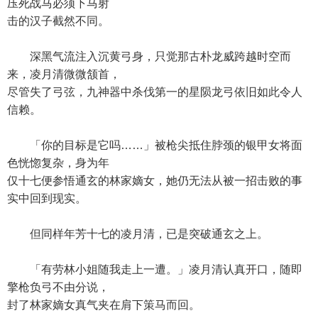
压死战马必须下马射
击的汉子截然不同。
深黑气流注入沉黄弓身，只觉那古朴龙威跨越时空而
来，凌月清微微颔首，
尽管失了弓弦，九神器中杀伐第一的星陨龙弓依旧如此令人
信赖。
「你的目标是它吗……」被枪尖抵住脖颈的银甲女将面
色恍惚复杂，身为年
仅十七便参悟通玄的林家嫡女，她仍无法从被一招击败的事
实中回到现实。
但同样年芳十七的凌月清，已是突破通玄之上。
「有劳林小姐随我走上一遭。」凌月清认真开口，随即
擎枪负弓不由分说，
封了林家嫡女真气夹在肩下策马而回。