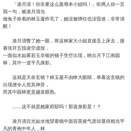
「凌月清！你非要这么羞辱本小姐吗！」听两人你一言
我一句，被凌月清当
做兔子拎着的林玉凝炸毛了，她没被绑住也没昏迷，非常清
醒！
凌月清瞥了她一眼，将这林家大小姐直接丢上床去，接
着张开五指凌空虚按，
一面似水如雾若玉非银的镜子凭空出现，映出月下江南园
林，其中一道平凡身影。
这就是天命玄镜？林玉凝不由睁大眼睛，单看这玄镜的
出现便令人觉其神异，
而其中园林更是越发眼熟。
……这不就是她家府邸吗！那道身影是！？
凌月清目光如水地望着镜中面容英俊气质却显得相当平
凡的青袍中年人，林