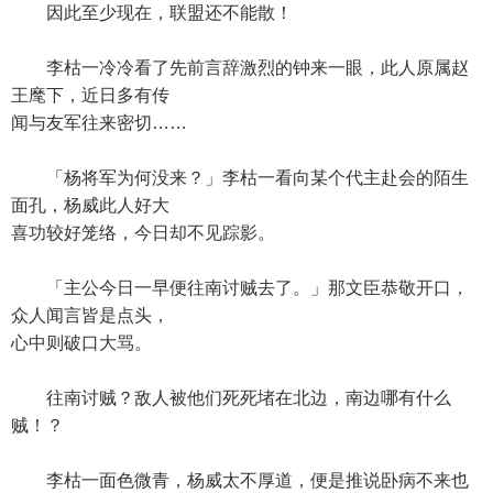
因此至少现在，联盟还不能散！
李枯一冷冷看了先前言辞激烈的钟来一眼，此人原属赵
王麾下，近日多有传
闻与友军往来密切……
「杨将军为何没来？」李枯一看向某个代主赴会的陌生
面孔，杨威此人好大
喜功较好笼络，今日却不见踪影。
「主公今日一早便往南讨贼去了。」那文臣恭敬开口，
众人闻言皆是点头，
心中则破口大骂。
往南讨贼？敌人被他们死死堵在北边，南边哪有什么
贼！？
李枯一面色微青，杨威太不厚道，便是推说卧病不来也