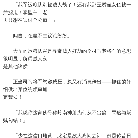
「我军运粮队刚被贼人劫了！还有我那玉绣侄女也被一
并掳走！李盟主，老
夫只想在这讨个公道！」
闻言，在座不由议论纷纷。
大军的运粮队岂是寻常贼人好劫的？司马老将军的意思
很明显，所谓贼人实
是其他诸侯！
正当司马将军怒容威压，忽又有消息传出——抓住的奸
细供出某位统领串通
定荒侯！
「我说你这家伙号称岭南神射为何从不出箭，果然与叛
贼勾结！」
「少在这信口雌黄，此定是敌人离间之计！倒是你昔日