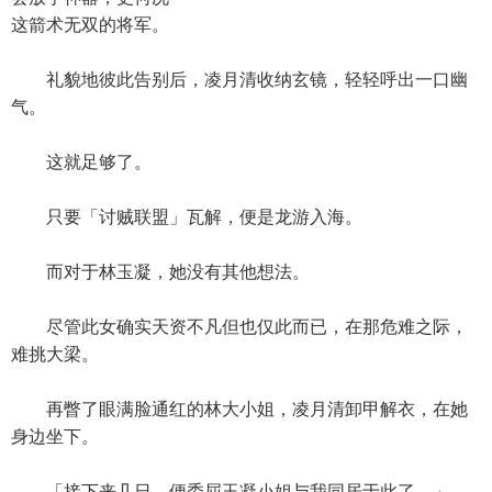
这箭术无双的将军。
礼貌地彼此告别后，凌月清收纳玄镜，轻轻呼出一口幽
气。
这就足够了。
只要「讨贼联盟」瓦解，便是龙游入海。
而对于林玉凝，她没有其他想法。
尽管此女确实天资不凡但也仅此而已，在那危难之际，
难挑大梁。
再瞥了眼满脸通红的林大小姐，凌月清卸甲解衣，在她
身边坐下。
「接下来几日，便委屈玉凝小姐与我同居于此了。」