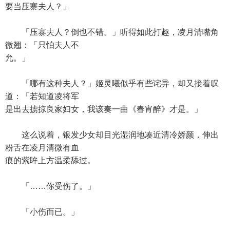
要当压寨夫人？」
「压寨夫人？倒也不错。」听得如此打趣，凌月清嘴角
微翘：「只怕夫人不
允。」
「哪有这种夫人？」姬灵曦似乎有些诧异，却又接着叹
道：「若知道凌将军
是出去掳掠良家妇女，我该奏一曲《春宵醉》才是。」
这么说着，银发少女却目光湿润地凑近清冷娇颜，伸出
粉舌在凌月清微有血
痕的紫眸上方温柔舔过。
「……你受伤了。」
「小伤而已。」