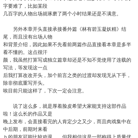
字要难了，比如某段
几百字的人物出场就琢磨了两个小时结果还是不满意。
另外本章开头直接承接番外篇《林有碧玉凝妖精》结
尾，而且没有出场人物
和背景介绍，因此如果不先看前两篇作品直接看本章是多半
看不懂的。这点很汗
颜，我虽然打算写成独立篇章却还是不知不觉使用了连载的
写法，等发现这一点
后我打算改改开头，加个前言之类的过渡却发现无从下手，
除非彻底重写开头。
唉目前只能这样了，下次一定会注意。
说了这么多，就是厚着脸皮希望大家能支持这部作品
啦！这么长的作品又是
晚上发布，会直接看完的人肯定少之又少，而且肉戏集中在
中后期，前期对来看
ｈ的朋友可能比较劝退……但我相信这是一部称得上质量优