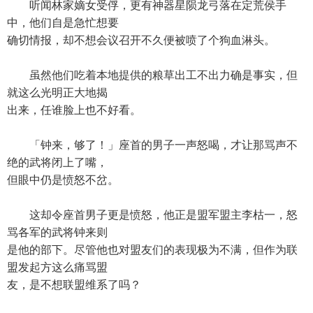
听闻林家嫡女受俘，更有神器星陨龙弓落在定荒侯手
中，他们自是急忙想要
确切情报，却不想会议召开不久便被喷了个狗血淋头。
虽然他们吃着本地提供的粮草出工不出力确是事实，但
就这么光明正大地揭
出来，任谁脸上也不好看。
「钟来，够了！」座首的男子一声怒喝，才让那骂声不
绝的武将闭上了嘴，
但眼中仍是愤怒不岔。
这却令座首男子更是愤怒，他正是盟军盟主李枯一，怒
骂各军的武将钟来则
是他的部下。尽管他也对盟友们的表现极为不满，但作为联
盟发起方这么痛骂盟
友，是不想联盟维系了吗？