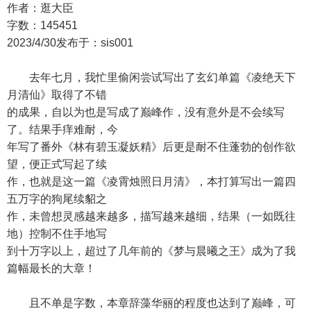
作者：逛大臣
字数：145451
2023/4/30发布于：sis001
去年七月，我忙里偷闲尝试写出了玄幻单篇《凌绝天下
月清仙》取得了不错
的成果，自以为也是写成了巅峰作，没有意外是不会续写
了。结果手痒难耐，今
年写了番外《林有碧玉凝妖精》后更是耐不住蓬勃的创作欲
望，便正式写起了续
作，也就是这一篇《凌霄烛照日月清》，本打算写出一篇四
五万字的狗尾续貂之
作，未曾想灵感越来越多，描写越来越细，结果（一如既往
地）控制不住手地写
到十万字以上，超过了几年前的《梦与晨曦之王》成为了我
篇幅最长的大章！
且不单是字数，本章辞藻华丽的程度也达到了巅峰，可