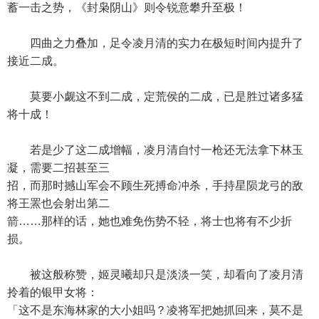
蓄一击之势，《封枭阴山》则令锐意攀升至极！
四曲之力叠加，足令凌月清的实力在极短时间内提升了
接近二成。
莫要小觑这不到二成，定荒侯的二成，已是胜过诸多猛
将十成！
若是少了这二成增幅，凌月清自忖一枪还无法拿下林玉
凝，需要二招甚至三
招，而那时撼山军会不顾生死搏命冲杀，手持星陨龙弓的敌
将王罴也会射出第二
箭……那样的话，她也难免伤势不轻，将士也将有不少折
损。
被这般称赞，姬灵曦却只是淡淡一笑，却看向了凌月清
拎着的银甲女将：
「这不是东海林家的大小姐吗？凌将军把她抓回来，莫不是