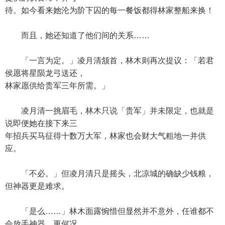
待。如今看来她沦为阶下囚的每一餐饭都得林家整船来换！
而且，她还知道了他们间的关系……
「一言为定。」凌月清颔首，林木则再次提议：「若君
侯愿将星陨龙弓送还，
林家愿供给贵军三年所需。」
凌月清一挑眉毛，林木只说「贵军」并未限定，也就是
说即便她在接下来三
年招兵买马征得十数万大军，林家也会财大气粗地一并供
应。
「不必。」但凌月清只是摇头，北凉城的确缺少钱粮，
但神器更是难求。
「是么……」林木面露惋惜但显然并不意外，任谁都不
会放手神器，更何况