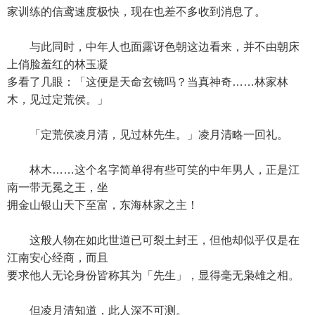
家训练的信鸢速度极快，现在也差不多收到消息了。
与此同时，中年人也面露讶色朝这边看来，并不由朝床
上俏脸羞红的林玉凝
多看了几眼：「这便是天命玄镜吗？当真神奇……林家林
木，见过定荒侯。」
「定荒侯凌月清，见过林先生。」凌月清略一回礼。
林木……这个名字简单得有些可笑的中年男人，正是江
南一带无冕之王，坐
拥金山银山天下至富，东海林家之主！
这般人物在如此世道已可裂土封王，但他却似乎仅是在
江南安心经商，而且
要求他人无论身份皆称其为「先生」，显得毫无枭雄之相。
但凌月清知道，此人深不可测。