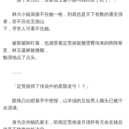
林大小姐虽接不住她一枪，到底也是天下有数的通玄强
者，若不压在五指山
下，寻常人可看不住她。
被那紫眸盯着，也感受着定荒侯挺翘雪臀传来的阵阵寒
意，林玉凝娇躯微颤，
勉强地点了点头。
……
「定荒侯得了传说中的星陨龙弓！？」
眼珠凸出瞪着手中密报，山羊须的五短男人额头已被汗
水浸满。
身为京州杨氏家主，听闻定荒侯凌月清怀有天命玄镜后