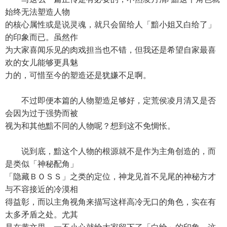
始终无法塑造人物
的核心属性或是说灵魂，就只会留给人「黯小姐又白给了」
的印象而已。虽然作
为大家喜闻乐见的肉戏担当也不错，但我还是希望自家最喜
欢的女儿能够更具魅
力的，可惜至今的塑造还是犹嫌不足啊。
不过即便本篇的人物塑造足够好，定荒侯凌月清又是否
会因为过于强势而被
视为和其他黯不同的人物呢？想到这不免惆怅。
说到底，黯这个人物的根源就不是作为主角创造的，而
是类似「神秘配角」
「隐藏ＢＯＳＳ」之类的定位，神龙见首不见尾的神秘方才
与不容接近的冷漠相
得益彰，而以主角视角来描写这样高冷无口的角色，实在有
太多矛盾之处。尤其