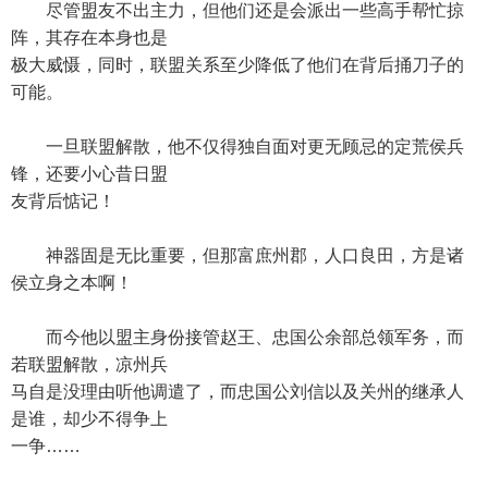
尽管盟友不出主力，但他们还是会派出一些高手帮忙掠
阵，其存在本身也是
极大威慑，同时，联盟关系至少降低了他们在背后捅刀子的
可能。
一旦联盟解散，他不仅得独自面对更无顾忌的定荒侯兵
锋，还要小心昔日盟
友背后惦记！
神器固是无比重要，但那富庶州郡，人口良田，方是诸
侯立身之本啊！
而今他以盟主身份接管赵王、忠国公余部总领军务，而
若联盟解散，凉州兵
马自是没理由听他调遣了，而忠国公刘信以及关州的继承人
是谁，却少不得争上
一争……