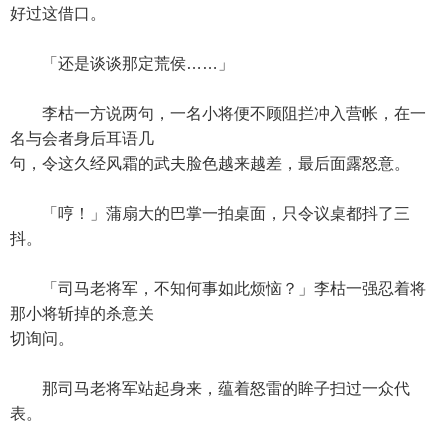
好过这借口。
「还是谈谈那定荒侯……」
李枯一方说两句，一名小将便不顾阻拦冲入营帐，在一
名与会者身后耳语几
句，令这久经风霜的武夫脸色越来越差，最后面露怒意。
「哼！」蒲扇大的巴掌一拍桌面，只令议桌都抖了三
抖。
「司马老将军，不知何事如此烦恼？」李枯一强忍着将
那小将斩掉的杀意关
切询问。
那司马老将军站起身来，蕴着怒雷的眸子扫过一众代
表。