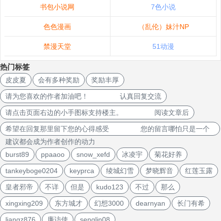
书包小说网
7色小说
色色漫画
（乱伦）妹汁NP
禁漫天堂
51动漫
热门标签
皮皮夏
会有多种奖励
奖励丰厚
请为您喜欢的作者加油吧！ 认真回复交流
请点击页面右边的小手图标支持楼主。 阅读文章后
希望在回复那里留下您的心得感受 您的留言哪怕只是一个
建议都会成为作者创作的动力
burst89
ppaaoo
snow_xefd
冰凌宇
菊花好养
tankeyboge0204
keyprca
绫城幻雪
梦晓辉音
红莲玉露
皇者邪帝
不详
但是
kudo123
不过
那么
xingxing209
东方城才
幻想3000
dearnyan
长门有希
liangz876
廉访使
senglin08